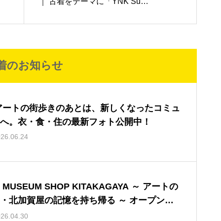
｜ 古着をテーマに「YNK Susta
inable Party」開催
着のお知らせ
 アートの街歩きのあとは、新しくなったコミュ
へ。衣・食・住の最新フォト公開中！
26.06.24
E MUSEUM SHOP KITAKAGAYA ～ アートの
・北加賀屋の記憶を持ち帰る ～ オープンの
らせ
26.04.30