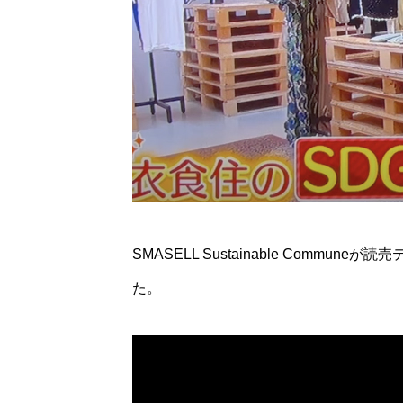
SMASELL Sustainable Communeが
た。