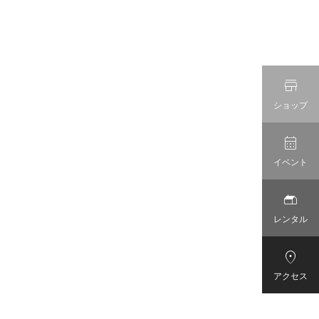

ショップ

イベント

レンタル

アクセス