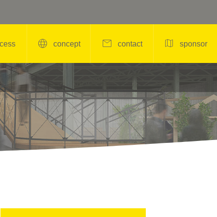



cess
concept
contact
sponsor
2024年11月16日

＜POPUP＞YOGA / Ri
e