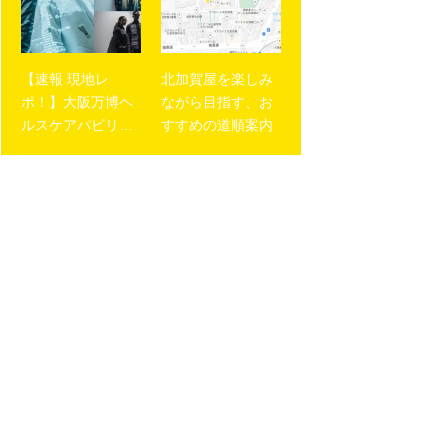
【速報 現地レ
北加賀屋を楽しみ
ポ！】大阪万博ヘ
ながら目指す、お
ルスケアパビリオ
すすめの道順案内
ンで未来体験！yos
hiokubo × ウィフ
ァブリック「100
年後のサステナブ
ルファッション」