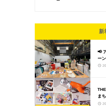
ー
新
📢
ーン
20
TH
まち
お知
20