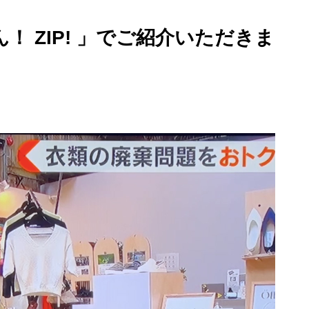
 ZIP! 」でご紹介いただきま
2日間開催
AND OPENING PA
PRE-OPEN DAY（プレ
TY（グランドオープ
オープン）
ングパーティー）