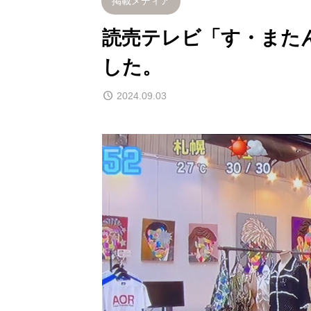
掲載メディア
読売テレビ「す・またん！
2日間開催
2024年7月19日
した。
＜WORK SHOP＞KIME
GR
2024.09.03
KOMI ART（キメコミ
R
アート）
ニ