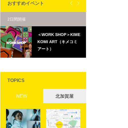


おすすめイベント
2日間開催
2024年7月19日
＜WORK SHOP＞KIME
G
KOMI ART（キメコミ
R
アート）
ニ
TOPICS
NEW
北加賀屋