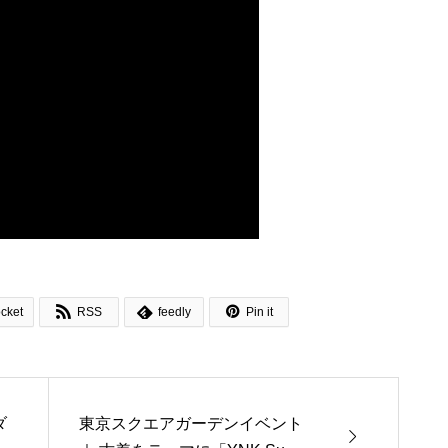



cket
RSS
feedly
Pin it
ダ
東京スクエアガーデンイベント
