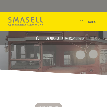

home




お知らせ
掲載メディア
読売テレビ
4年8月9日
9月末まで

 OPEN!! SMA
Monthly FLEA M
ustainable Co
ET（フリマスペー
e
開催！