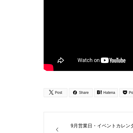




Post
Share
Hatena
Po
9月営業日・イベントカレン
