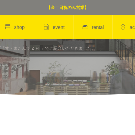
【金土日祝のみ営業】




shop
event
rental
ac
「す・またん！ ZIP! 」でご紹介いただきました。
定期開催
ARK
FASHION FISHING
ス）
（古着の釣り堀）開
催！