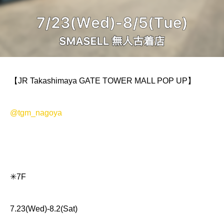
【JR Takashimaya GATE TOWER MALL POP UP】
@tgm_nagoya
✳︎7F
7.23(Wed)-8.2(Sat)