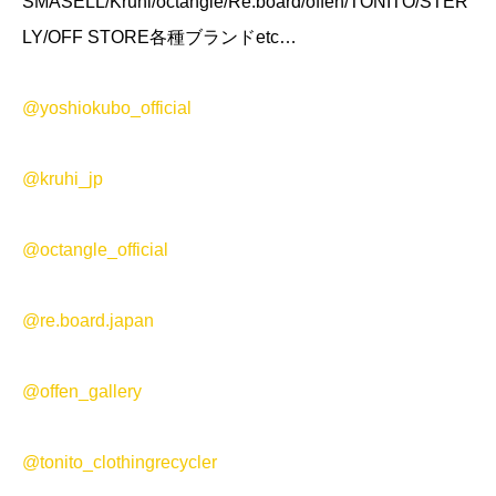
SMASELL/Kruhi/octangle/Re:board/offen/TONITO/STER
LY/OFF STORE各種ブランドetc…
@yoshiokubo_official
@kruhi_jp
@octangle_official
@re.board.japan
@offen_gallery
@tonito_clothingrecycler