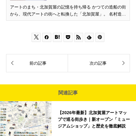
アートのまち・北加賀屋の記憶を持ち帰る かつての造船の街
から、現代アートの街へと転換した「北加賀屋」。 名村造船
所大阪工場跡地をはじめ、街のあちこちにウォールアートや
アトリエが点在し、下町情緒とアートが融合する「創造的エ
リア」として知られています。 そんなアートのまち・北加賀







屋に、ゆかりの...


前の記事
次の記事
関連記事
【2026年最新】北加賀屋アートマッ
プで巡る街歩き｜新オープン「ミュー
ジアムショップ」と歴史を徹底解説