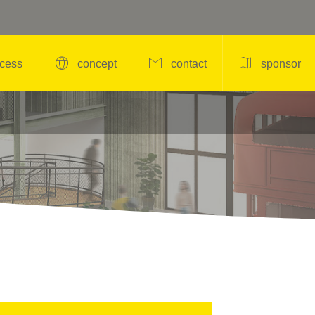



cess
concept
contact
sponsor
2024年11月9日

＜POPUP＞YOGA / PI
LATES（AZUSA）