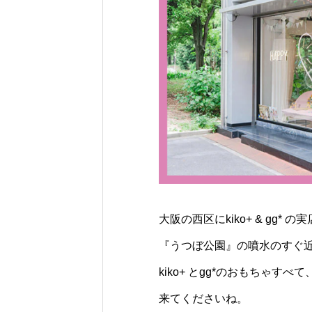
大阪の西区にkiko+ & gg* 
『うつぼ公園』の噴水のすぐ
kiko+ とgg*のおもち
来てくださいね。