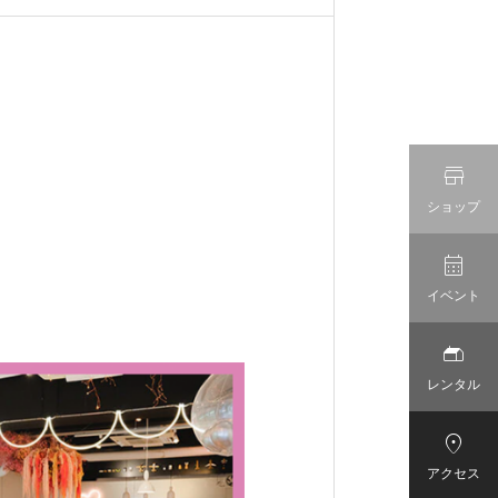

ショップ

イベント

レンタル

アクセス