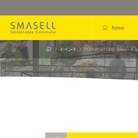

home



イベント
POPUP STORE【kiko+ & g
間開催

K SHOP＞KIM
＜POPUP＞YOGA /
I ART（キメコミ
LATES（多輝）
）