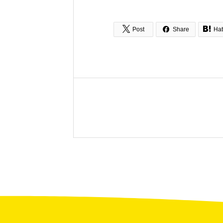



Post
Share
Ha