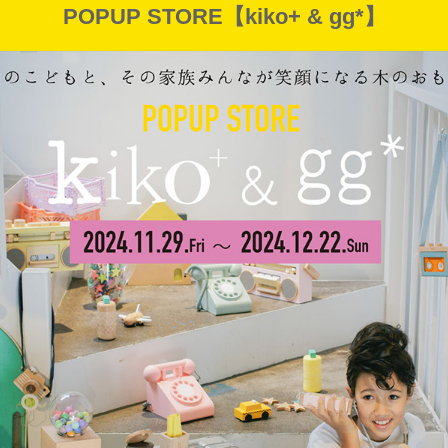
POPUP STORE【kiko+ & gg*】