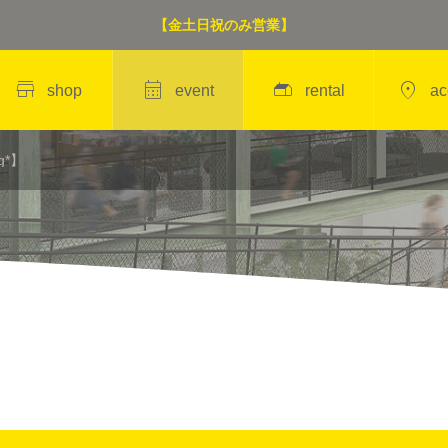
【金土日祝のみ営業】




shop
event
rental
ac
g*】
 PI
＜POPUP＞YOGA / PI
LATES（岡田香奈）