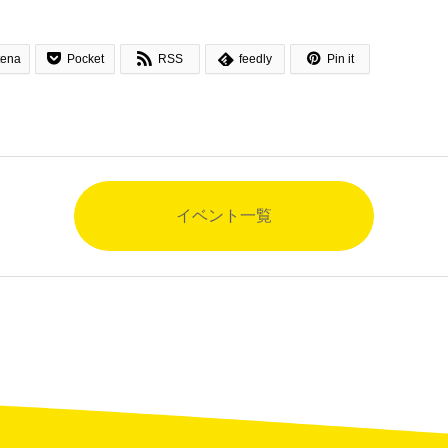




tena
Pocket
RSS
feedly
Pin it
イベント一覧